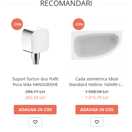
RECOMANDARI
-29%
-33%
Suport furtun dus Fixfit
Cada asimetrica Ideal
Pura Vida HANSGROHE
Standard Hotline 160x90 cm
stanga
284,71 Lei
1.508,94 Lei
202,34 Lei
1.015,79 Lei
ADAUGA IN COS
ADAUGA IN COS