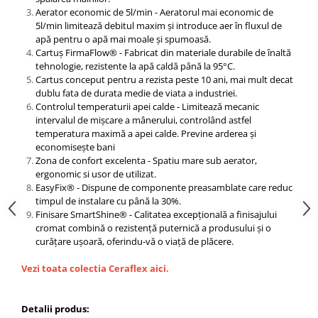
Aerator economic de 5l/min - Aeratorul mai economic de
5l/min limitează debitul maxim și introduce aer în fluxul de
apă pentru o apă mai moale și spumoasă.
Cartuș FirmaFlow® - Fabricat din materiale durabile de înaltă
tehnologie, rezistente la apă caldă până la 95°C.
Cartus conceput pentru a rezista peste 10 ani, mai mult decat
dublu fata de durata medie de viata a industriei.
Controlul temperaturii apei calde - Limitează mecanic
intervalul de mișcare a mânerului, controlând astfel
temperatura maximă a apei calde. Previne arderea și
economisește bani
Zona de confort excelenta - Spatiu mare sub aerator,
ergonomic si usor de utilizat.
EasyFix® - Dispune de componente preasamblate care reduc
timpul de instalare cu până la 30%.
Finisare SmartShine® - Calitatea excepțională a finisajului
cromat combină o rezistență puternică a produsului și o
curățare ușoară, oferindu-vă o viață de plăcere.
Vezi toata colectia Ceraflex aici.
Detalii produs: