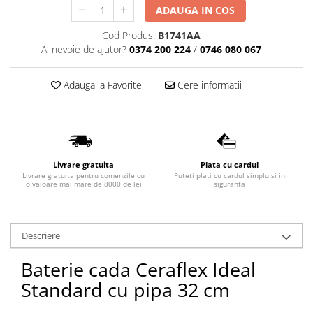
ADAUGA IN COS
Lavoare
Cod Produs:
B1741AA
Lavoare freestanding
Ai nevoie de ajutor?
0374 200 224
/
0746 080 067
Lavoare pe blat
Lavoare sub blat
Adauga la Favorite
Cere informatii
Lavoare pe mobilier
Lavoare incastrabile
Lavoare suspendate,semipiedestal
Bideuri
Livrare gratuita
Plata cu cardul
Bideuri stative
Livrare gratuita pentru comenzile cu
Puteti plati cu cardul simplu si in
o valoare mai mare de 8000 de lei
siguranta
Bideuri suspendate
Vase WC
Vase WC stative
Descriere
Vase WC suspendate
WC pentru persoane cu dizabilitati
Baterie cada Ceraflex Ideal
Capace
Standard cu pipa 32 cm
Capace WC softclose