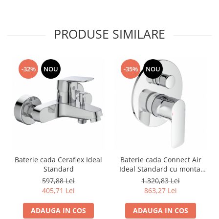
PRODUSE SIMILARE
-32%
NOU
-35%
NOU
Baterie cada Ceraflex Ideal
Baterie cada Connect Air
Standard
Ideal Standard cu montaj
incastrat
597,88 Lei
1.320,83 Lei
405,71 Lei
863,27 Lei
ADAUGA IN COS
ADAUGA IN COS