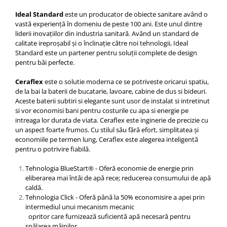
Capace WC clasice
Ideal Standard
este un producator de obiecte sanitare având o
Capace bideuri
vastă experiență în domeniu de peste 100 ani. Este unul dintre
Pisoare
liderii inovațiilor din industria sanitară. Având un standard de
calitate ireproșabil și o înclinație către noi tehnologii, Ideal
Standard este un partener pentru soluții complete de design
pentru băi perfecte.
Ceraflex
este o solutie moderna ce se potriveste oricarui spatiu,
de la bai la baterii de bucatarie, lavoare, cabine de dus si bideuri.
Aceste baterii subtiri si elegante sunt usor de instalat si intretinut
si vor economisi bani pentru costurile cu apa si energie pe
intreaga lor durata de viata. Ceraflex este inginerie de precizie cu
un aspect foarte frumos. Cu stilul său fără efort, simplitatea și
economiile pe termen lung, Ceraflex este alegerea inteligentă
pentru o potrivire fiabilă.
Tehnologia BlueStart® - Oferă economie de energie prin
eliberarea mai întâi de apă rece; reducerea consumului de apă
caldă.
Tehnologia Click - Oferă până la 50% economisire a apei prin
intermediul unui mecanism mecanic
opritor care furnizează suficientă apă necesară pentru
spălarea mâinilor.