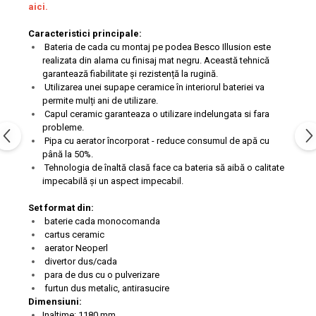
aici.
Caracteristici principale:
Bateria de cada cu montaj pe podea Besco Illusion este
realizata din alama cu finisaj mat negru. Această tehnică
garantează fiabilitate și rezistență la rugină.
Utilizarea unei supape ceramice în interiorul bateriei va
permite mulți ani de utilizare.
Capul ceramic garanteaza o utilizare indelungata si fara
probleme.
Pipa cu aerator încorporat - reduce consumul de apă cu
până la 50%.
Tehnologia de înaltă clasă face ca bateria să aibă o calitate
impecabilă și un aspect impecabil.
Set format din:
baterie cada monocomanda
cartus ceramic
aerator Neoperl
divertor dus/cada
para de dus cu o pulverizare
furtun dus metalic, antirasucire
Dimensiuni:
Inaltime: 1180 mm