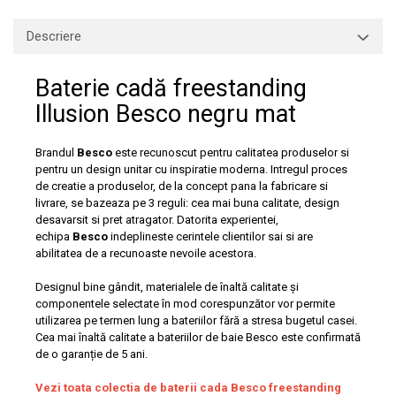
Capace WC clasice
Capace bideuri
Descriere
Pisoare
Baterie cadă freestanding
Illusion Besco negru mat
Brandul
Besco
este recunoscut pentru calitatea produselor si
pentru un design unitar cu inspiratie moderna. Intregul proces
de creatie a produselor, de la concept pana la fabricare si
livrare, se bazeaza pe 3 reguli: cea mai buna calitate, design
desavarsit si pret atragator. Datorita experientei,
echipa
Besco
indeplineste cerintele clientilor sai si are
abilitatea de a recunoaste nevoile acestora.
Designul bine gândit, materialele de înaltă calitate și
componentele selectate în mod corespunzător vor permite
utilizarea pe termen lung a bateriilor fără a stresa bugetul casei.
Cea mai înaltă calitate a bateriilor de baie Besco este confirmată
de o garanție de 5 ani.
Vezi toata colectia de baterii cada Besco freestanding