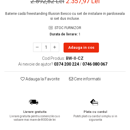
2.892,82 Lei
2.357,97 Lei
Lavoare
Baterie cadă freestanding Illusion Besco cu set de instalare in pardoseala
Lavoare freestanding
si set dus incluse.
Lavoare pe blat
STOC FURNIZOR
Lavoare sub blat
Durata de livrare:
1
Lavoare pe mobilier
Lavoare incastrabile
Adauga in cos
Lavoare suspendate,semipiedestal
Cod Produs:
BW-II-CZ
Bideuri
Ai nevoie de ajutor?
0374 200 224
/
0746 080 067
Bideuri stative
Bideuri suspendate
Adauga la Favorite
Cere informatii
Vase WC
Vase WC stative
Vase WC suspendate
WC pentru persoane cu dizabilitati
Livrare gratuita
Plata cu cardul
Capace
Livrare gratuita pentru comenzile cu o
Puteti plati cu cardul simplu si in
valoare mai mare de 8000 de lei
siguranta
Capace WC softclose