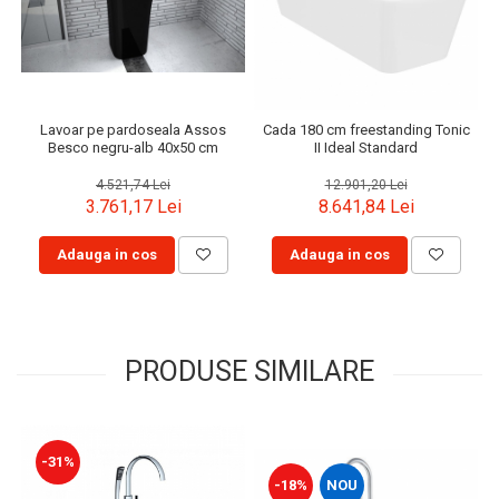
Lavoar pe pardoseala Assos
Cada 180 cm freestanding Tonic
Besco negru-alb 40x50 cm
II Ideal Standard
4.521,74 Lei
12.901,20 Lei
3.761,17 Lei
8.641,84 Lei
Adauga in cos
Adauga in cos
PRODUSE SIMILARE
-31%
-18%
NOU