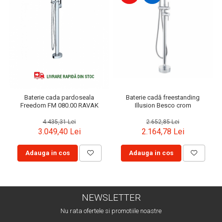
Baterie cada pardoseala
Baterie cadă freestanding
Freedom FM 080.00 RAVAK
Illusion Besco crom
4.435,31 Lei
2.652,85 Lei
3.049,40 Lei
2.164,78 Lei
Adauga in cos
Adauga in cos
NEWSLETTER
Nu rata ofertele si promotiile noastre