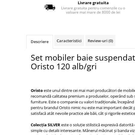
Livrare gratuita
Lavoare
Livrare gratuita pentru comenzile cu o
valoare mai mare de 8000 de lei
Lavoare freestanding
Lavoare pe blat
Lavoare sub blat
Lavoare pe mobilier
Caracteristici
Review-uri
(0)
Descriere
Lavoare incastrabile
Set mobiler baie suspendat 
Lavoare suspendate,semipiedestal
Bideuri
Oristo 120 alb/gri
Bideuri stative
Bideuri suspendate
Vase WC
Oristo
este unul dintre cei mai mari producători de mobilie
recomandă calitatea premium a produselor, operând sub 
Vase WC stative
furniture. Este o companie cu valori tradiționale, începând 
Vase WC suspendate
pentru brandul Oristo nimic nu este mai important decât p
WC pentru persoane cu dizabilitati
satisfacă atât nevoile practice ale băii, cât și rigorile esteti
Capace
Colecția SILVER
este o soluție stilistică expresivă datorită
Capace WC softclose
simple cu detalii interesante. Mânerul măcinat și banda vizi