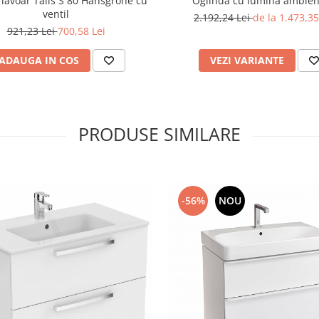
 lavoar Talis S 80 Hansgrohe cu
Oglinda cu lumina ambien
ventil
2.192,24 Lei
de la 1.473,35
921,23 Lei
700,58 Lei
ADAUGA IN COS
VEZI VARIANTE
PRODUSE SIMILARE
-56%
NOU