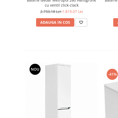
Baterie lavoar Metropol 260 Hansgrohe
Baterie
cu ventil click-clack
2.733,18 Lei
1.819,07 Lei
ADAUGA IN COS
NOU
-41%