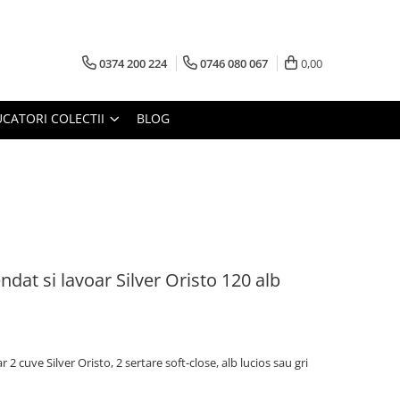
0374 200 224
0746 080 067
0,00
CATORI COLECTII
BLOG
dat si lavoar Silver Oristo 120 alb
 2 cuve Silver Oristo, 2 sertare soft-close, alb lucios sau gri