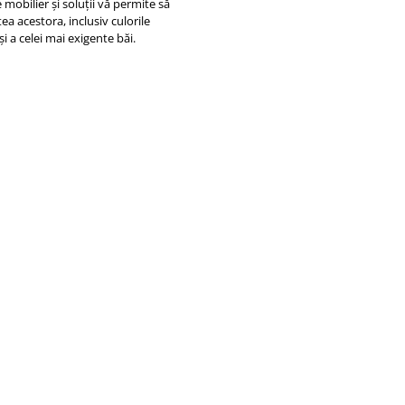
 mobilier și soluții vă permite să
tea acestora, inclusiv culorile
și a celei mai exigente băi.