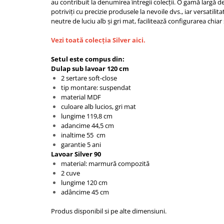
au contribuit la denumirea întregii colecții. O gamă largă de
Capace WC clasice
potriviți cu precizie produsele la nevoile dvs., iar versatilita
Capace bideuri
neutre de luciu alb și gri mat, facilitează configurarea chiar 
Pisoare
Vezi toată colecția Silver aici.
Setul este compus din:
Dulap sub lavoar 120 cm
2 sertare soft-close
tip montare: suspendat
material MDF
culoare alb lucios, gri mat
lungime 119,8 cm
adancime 44,5 cm
inaltime 55 cm
garantie 5 ani
Lavoar Silver 90
material: marmură compozită
2 cuve
lungime 120 cm
adâncime 45 cm
Produs disponibil si pe alte dimensiuni.