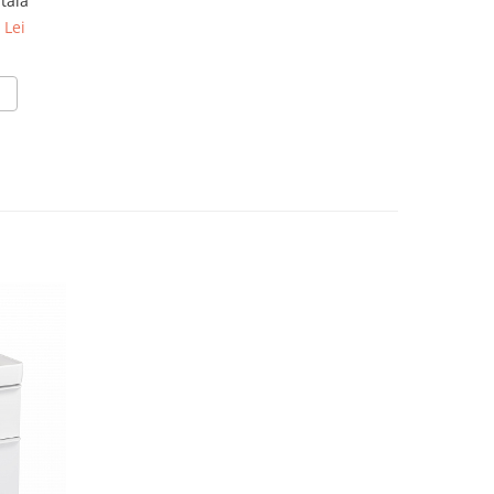
tala
 Lei