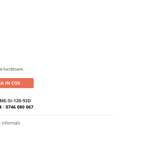
le lucrătoare.
A IN COS
ME-SI-120-92D
4
/
0746 080 067
informatii