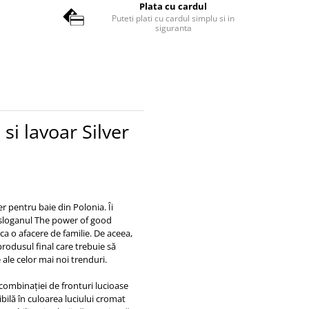
Plata cu cardul
Puteti plati cu cardul simplu si in
siguranta
si lavoar Silver
r pentru baie din Polonia. Îi
sloganul The power of good
ca o afacere de familie. De aceea,
rodusul final care trebuie să
ce ale celor mai noi trenduri.
 combinației de fronturi lucioase
bilă în culoarea luciului cromat