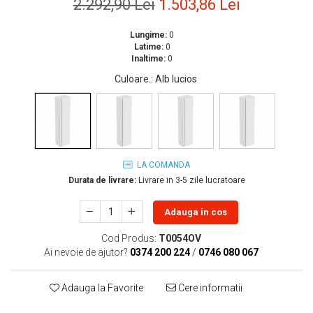
2.292,90 Lei
1.503,86 Lei
Lavoare
Lungime:
0
Lavoare freestanding
Latime:
0
Lavoare pe blat
Inaltime:
0
Lavoare sub blat
Culoare.
: Alb lucios
Lavoare pe mobilier
Lavoare incastrabile
Lavoare suspendate,semipiedestal
Bideuri
LA COMANDA
Bideuri stative
Durata de livrare:
Livrare in 3-5 zile lucratoare
Bideuri suspendate
Vase WC
Adauga in cos
Vase WC stative
Cod Produs:
T0054OV
Vase WC suspendate
Ai nevoie de ajutor?
0374 200 224
/
0746 080 067
WC pentru persoane cu dizabilitati
Capace
Adauga la Favorite
Cere informatii
Capace WC softclose