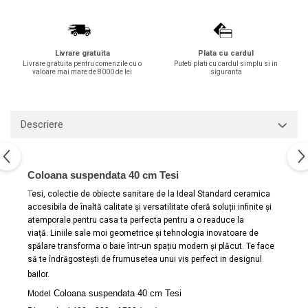
Capace WC clasice
Capace bideuri
Pisoare
Livrare gratuita
Plata cu cardul
Livrare gratuita pentru comenzile cu o
Puteti plati cu cardul simplu si in
valoare mai mare de 8000 de lei
siguranta
Descriere
Coloana suspendata 40 cm Tesi
T
esi, colectie de obiecte sanitare de la Ideal Standard ceramica
accesibila de înaltă calitate și versatilitate oferă soluții infinite și
atemporale pentru casa ta perfecta pentru a o readuce la
viață. Liniile sale moi geometrice și tehnologia inovatoare de
spălare transforma o baie într-un spațiu modern și plăcut. Te face
să te îndrăgostești de frumusetea unui vis perfect in designul
bailor.
Coloana suspendata 40 cm Tesi
Model