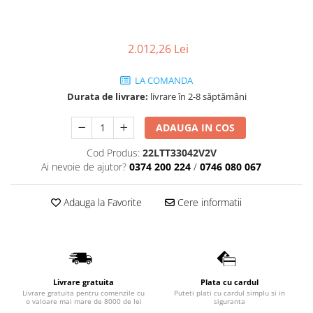
Geberit
Accesorii lavoare
Grohe
Cabine si usi de dus
Hansgrohe
Cadite dus
2.012,26 Lei
Rigole dus, sifoane
Ideal Standard
LA COMANDA
Cazi de baie
Kolo
Durata de livrare:
livrare în 2-8 săptămâni
Cazi drepte
Oristo
Cazi de colt
ADAUGA IN COS
Ravak
Cazi asimetrice
Sanindusa1
Cod Produs:
22LTT33042V2V
Cazi freestanding
Ai nevoie de ajutor?
0374 200 224
/
0746 080 067
Tece
Paravane pentru cada
Piese si accesorii pentru cazi
Villeroy&Boch
Adauga la Favorite
Cere informatii
Sifoane -sisteme de umplere cazi
Rezervoare WC
Rezervoare pe vas
Rezervoare incastrabile
Livrare gratuita
Plata cu cardul
Clapete de actionare WC
Livrare gratuita pentru comenzile cu
Puteti plati cu cardul simplu si in
o valoare mai mare de 8000 de lei
siguranta
Baterii bucatarie