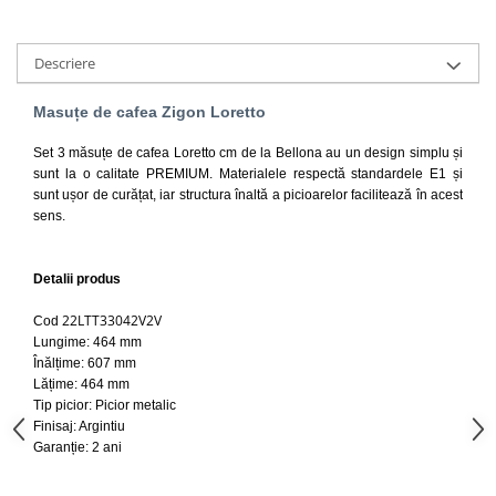
Lavoare
Lavoare freestanding
Descriere
Lavoare pe blat
Masuțe de cafea Zigon Loretto
Lavoare sub blat
Lavoare pe mobilier
Set 3 măsuțe de cafea Loretto cm de la Bellona au un design simplu și
Lavoare incastrabile
sunt la o calitate PREMIUM. Materialele respectă standardele E1 și
sunt ușor de curățat, iar structura înaltă a picioarelor facilitează în acest
Lavoare suspendate,semipiedestal
sens.
Bideuri
Bideuri stative
Detalii produs
Bideuri suspendate
22LTT33042V2V
Vase WC
Cod
Lungime: 464 mm
Vase WC stative
Înălțime: 607 mm
Vase WC suspendate
Lățime: 464 mm
Tip picior: Picior metalic
WC pentru persoane cu dizabilitati
Finisaj: Argintiu
Capace
Garanție: 2 ani
Capace WC softclose