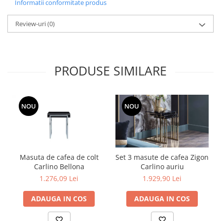
Informatii conformitate produs
Capace WC clasice
Capace bideuri
Review-uri
(0)
Pisoare
PRODUSE SIMILARE
NOU
NOU
Masuta de cafea de colt
Set 3 masute de cafea Zigon
Carlino Bellona
Carlino auriu
1.276,09 Lei
1.929,90 Lei
ADAUGA IN COS
ADAUGA IN COS