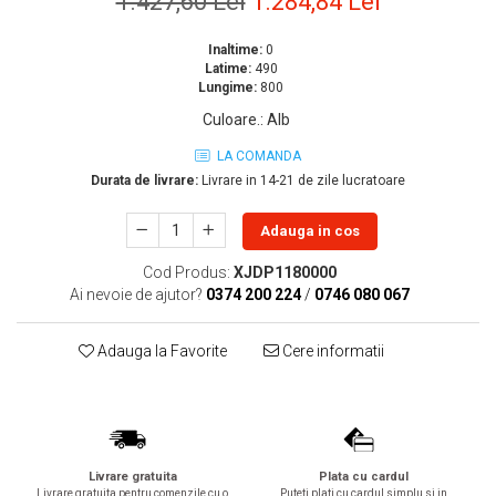
1.427,60 Lei
1.284,84 Lei
Lavoare
Inaltime:
0
Lavoare freestanding
Latime:
490
Lavoare pe blat
Lungime:
800
Lavoare sub blat
Culoare.
:
Alb
Lavoare pe mobilier
LA COMANDA
Lavoare incastrabile
Durata de livrare:
Livrare in 14-21 de zile lucratoare
Lavoare suspendate,semipiedestal
Bideuri
Adauga in cos
Bideuri stative
Cod Produs:
XJDP1180000
Bideuri suspendate
Ai nevoie de ajutor?
0374 200 224
/
0746 080 067
Vase WC
Adauga la Favorite
Cere informatii
Vase WC stative
Vase WC suspendate
WC pentru persoane cu dizabilitati
Capace
Capace WC softclose
Livrare gratuita
Plata cu cardul
Livrare gratuita pentru comenzile cu o
Puteti plati cu cardul simplu si in