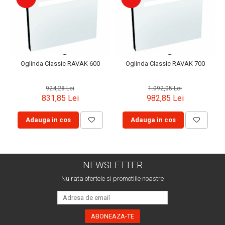
Oglinda Classic RAVAK 600
Oglinda Classic RAVAK 700
924,28 Lei
1.092,05 Lei
831,85 Lei
982,85 Lei
Adauga in cos
Adauga in cos
NEWSLETTER
Nu rata ofertele si promotiile noastre