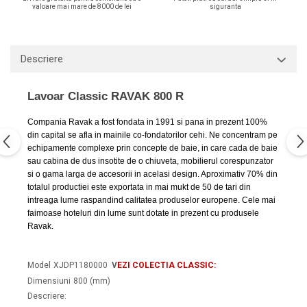
Capace WC clasice
valoare mai mare de 8000 de lei
siguranta
Capace bideuri
Pisoare
Descriere
Lavoar Classic RAVAK 800 R
Compania Ravak a fost fondata in 1991 si pana in prezent 100%
din capital se afla in mainile co-fondatorilor cehi. Ne concentram pe
echipamente complexe prin concepte de baie, in care cada de baie
sau cabina de dus insotite de o chiuveta, mobilierul corespunzator
si o gama larga de accesorii in acelasi design. Aproximativ 70% din
totalul productiei este exportata in mai mukt de 50 de tari din
intreaga lume raspandind calitatea produselor europene. Cele mai
faimoase hoteluri din lume sunt dotate in prezent cu produsele
Ravak.
Model
XJDP1180000
V
EZI COLECTIA CLASSIC:
Dimensiuni
800 (mm)
Descriere: