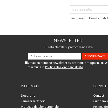
Geberit
Accesorii lavoare
Grohe
Cabine si usi de dus
Hansgrohe
Cadite dus
Pentru mai multe informatii
Rigole dus, sifoane
Ideal Standard
Cazi de baie
Kolo
Cazi drepte
Oristo
NEWSLETTER
Cazi de colt
Ravak
Nu rata ofertele si promotiile noastre
Cazi asimetrice
Sanindusa1
Cazi freestanding
Tece
Paravane pentru cada
Vreau sa primesc newsletter cu promotiile magazinului. A
Piese si accesorii pentru cazi
mai multe in
Politica de Confidentialitate
Villeroy&Boch
Sifoane -sisteme de umplere cazi
Rezervoare WC
INFORMATII
SERVICII
Rezervoare pe vas
Rezervoare incastrabile
Despre noi
Contact
Clapete de actionare WC
Termeni si Conditii
Cumpără î
Baterii bucatarie
Protectia datelor personale
Politica de