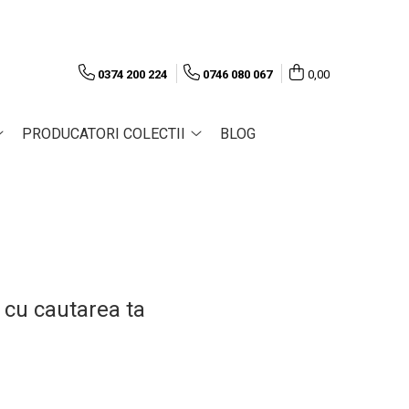
0374 200 224
0746 080 067
0,00
PRODUCATORI COLECTII
BLOG
 cu cautarea ta