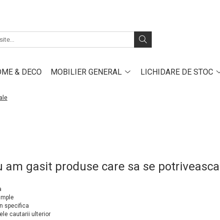
ME & DECO
MOBILIER GENERAL
LICHIDARE DE STOC
ale
u am gasit produse care sa se potriveasca
a
simple
n specifica
ele cautarii ulterior