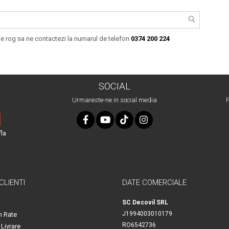
 te rog sa ne contactezi la numarul de telefon
0374 200 224
SOCIAL
Urmareste-ne in social media
P
fla
 CLIENTI
DATE COMERCIALE
SC Decovil SRL
J1994003010179
n Rate
RO6542736
 Livrare