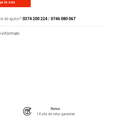
a in cos
ie de ajutor?
0374 200 224
/
0746 080 067
 informatii
Retur
14 zile de retur garantat