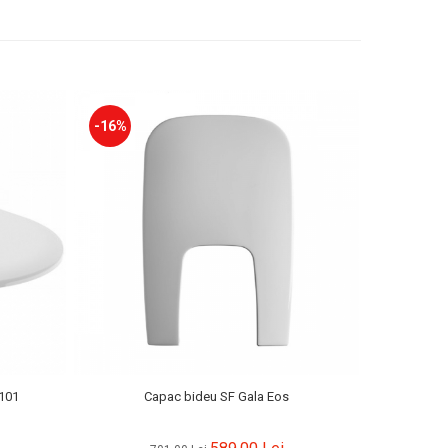
-16%
-16%
101
Capac bideu SF Gala Eos