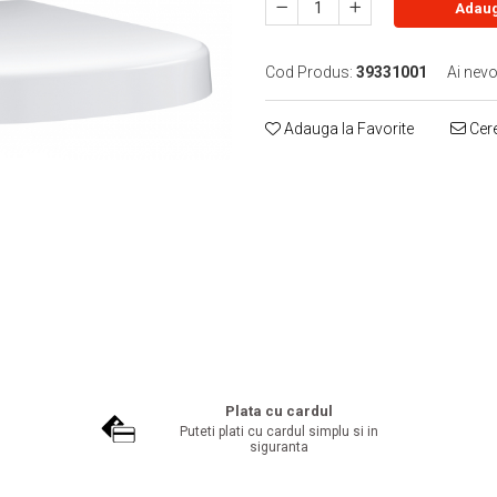
Adaug
Cod Produs:
39331001
Ai nevo
Adauga la Favorite
Cere
Plata cu cardul
Puteti plati cu cardul simplu si in
siguranta