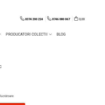
0374 200 224
0746 080 067
0,00
PRODUCATORI COLECTII
BLOG
c
 lucrătoare