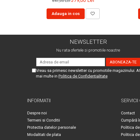
379,00 Lei
641,00 Lei
Adauga in cos
NEWSLETTER
Nu rata ofertele si promotiile noastre
Vreau sa primesc newsletter cu promotiile magazinului. A
mai multe in
Politica de Confidentialitate
INFORMATII
SERVICII
Despre noi
Contact
Termeni si Conditii
Cumpără î
Protectia datelor personale
Politica de
Modalitati de plata
Politica de