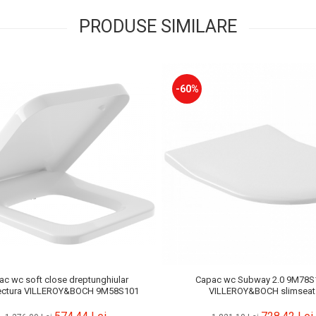
PRODUSE SIMILARE
-60%
c wc soft close dreptunghiular
Capac wc Subway 2.0 9M78S
tectura VILLEROY&BOCH 9M58S101
VILLEROY&BOCH slimseat