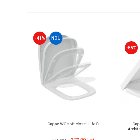
-41%
NOU
-55%
Capac WC soft close I.Life B
Capa
Archi