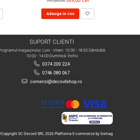
589,00 Lei
701,00 Lei
Adauga in cos
A
SUPORT CLIENTI
rogramul magazinului: Luni - Vineri: 10.00 - 18.30 Sâmbătă:
10.00 - 14.00 Duminică: Închis
0374 200 224
0746 080 067
comenzi@decovilshop.ro
Copyright SC Decovil SRL 2026
Platforma E-commerce by Gomag