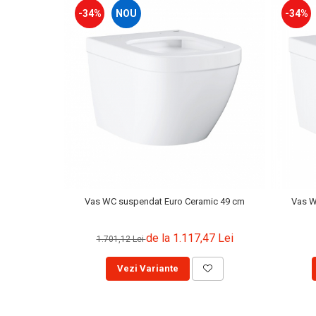
Capace WC clasice
-34%
-34%
NOU
Capace bideuri
Pisoare
Vas WC suspendat Euro Ceramic 49 cm
Vas W
de la 1.117,47 Lei
1.701,12 Lei
Vezi Variante