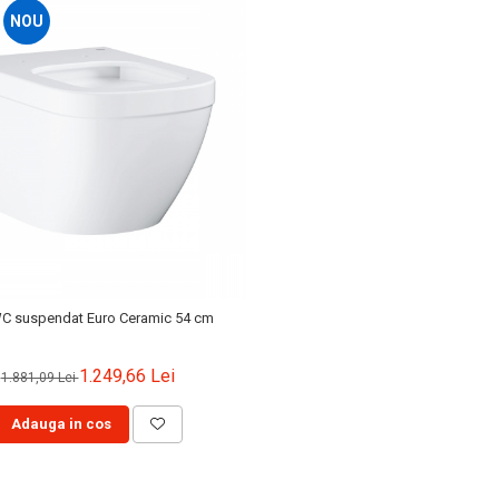
NOU
C suspendat Euro Ceramic 54 cm
1.249,66 Lei
1.881,09 Lei
Adauga in cos