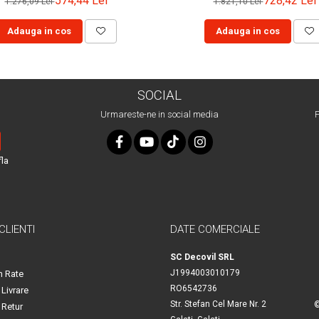
574,44 Lei
728,42 Lei
1.276,09 Lei
1.821,10 Lei
Adauga in cos
Adauga in cos
SOCIAL
Urmareste-ne in social media
P
fla
 CLIENTI
DATE COMERCIALE
SC Decovil SRL
J1994003010179
n Rate
RO6542736
 Livrare
Str. Stefan Cel Mare Nr. 2
©
 Retur