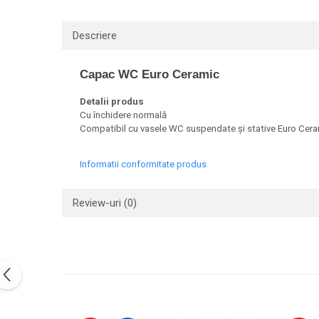
Lavoare
Descriere
Lavoare freestanding
Lavoare pe blat
Capac WC Euro Ceramic
Lavoare sub blat
Lavoare pe mobilier
Detalii produs
Lavoare incastrabile
Cu închidere normală
Compatibil cu vasele WC suspendate și stative Euro Cer
Lavoare suspendate,semipiedestal
Bideuri
Informatii conformitate produs
Bideuri stative
Bideuri suspendate
Review-uri
(0)
Vase WC
Vase WC stative
Vase WC suspendate
WC pentru persoane cu dizabilitati
Capace
Capace WC softclose