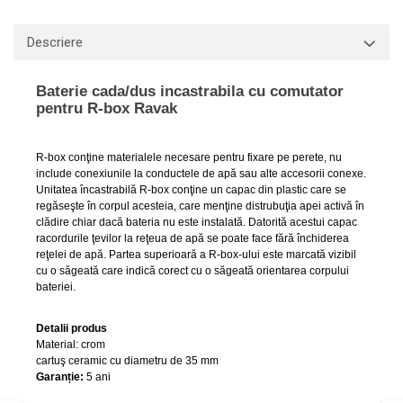
Capace WC clasice
Capace bideuri
Descriere
Pisoare
Baterie cada/dus incastrabila cu comutator
pentru R-box Ravak
R-box conţine materialele necesare pentru fixare pe perete, nu
include conexiunile la conductele de apă sau alte accesorii conexe.
Unitatea încastrabilă R-box conţine un capac din plastic care se
regăseşte în corpul acesteia, care menţine distrubuţia apei activă în
clădire chiar dacă bateria nu este instalată. Datorită acestui capac
racordurile ţevilor la reţeua de apă se poate face fără închiderea
reţelei de apă. Partea superioară a R-box-ului este marcată vizibil
cu o săgeată care indică corect cu o săgeată orientarea corpului
bateriei.
Detalii produs
Material
:
crom
cartuş ceramic cu diametru de 35 mm
Garanție:
5 ani