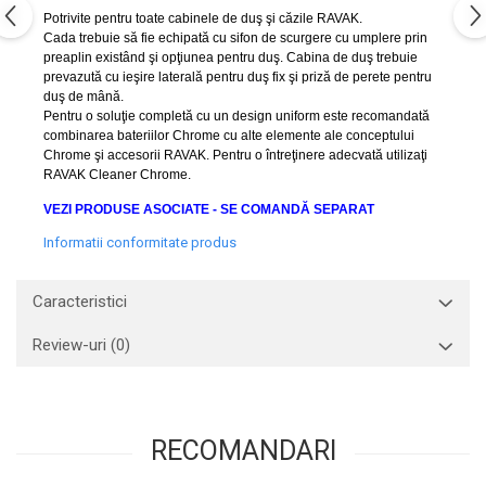
P
otrivite pentru toate cabinele de duş şi căzile RAVAK.
Cada trebuie să fie echipată cu sifon de scurgere cu umplere prin
preaplin existând şi opţiunea pentru duş. Cabina de duş trebuie
prevazută cu ieşire laterală pentru duş fix şi priză de perete pentru
duş de mână.
Pentru o soluţie completă cu un design uniform este recomandată
combinarea bateriilor Chrome cu alte elemente ale conceptului
Chrome şi accesorii RAVAK. Pentru o întreţinere adecvată utilizaţi
RAVAK Cleaner Chrome.
VEZI PRODUSE ASOCIATE - SE COMANDĂ SEPARAT
Informatii conformitate produs
Caracteristici
Review-uri
(0)
RECOMANDARI