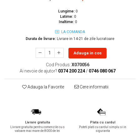
Lavoare
Lungime:
0
Lavoare freestanding
Latime:
0
Inaltime:
0
Lavoare pe blat
LA COMANDA
Lavoare sub blat
Durata de livrare:
Livrare in 14-21 de zile lucratoare
Lavoare pe mobilier
Lavoare incastrabile
Adauga in cos
Lavoare suspendate,semipiedestal
Cod Produs:
X070056
Bideuri
Ai nevoie de ajutor?
0374 200 224
/
0746 080 067
Bideuri stative
Bideuri suspendate
Adauga la Favorite
Cere informatii
Vase WC
Vase WC stative
Vase WC suspendate
WC pentru persoane cu dizabilitati
Livrare gratuita
Plata cu cardul
Capace
Livrare gratuita pentru comenzile cu o
Puteti plati cu cardul simplu si in
valoare mai mare de 8000 de lei
siguranta
Capace WC softclose