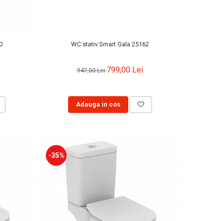
0
WC stativ Smart Gala 25162
799,00 Lei
947,00 Lei
Adauga in cos
-35%