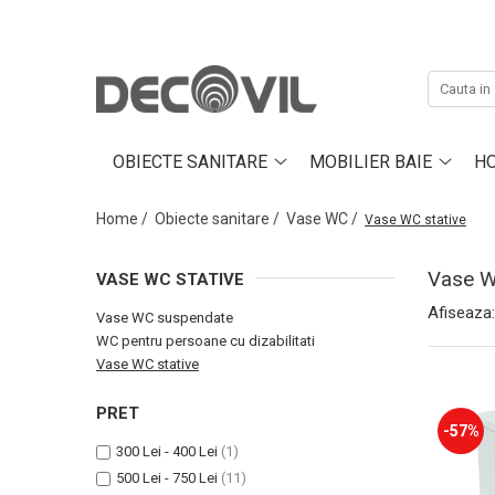
Obiecte sanitare
Mobilier baie
Mobilier general
Lichidare de stoc
Producatori Colectii
Baterii
Saltele
Obiecte sanitare Villeroy&Boch
Roth
Oglinzi baie
Baterii dus
Mobilier baie suspendat
Masute de cafea
Corpuri de iluminat
Cast Marble
OBIECTE SANITARE
MOBILIER BAIE
HO
Baterii cada
Mobilier baie stativ
Taburete
Besco
Baterii lavoar
Home /
Obiecte sanitare /
Vase WC /
Vase WC stative
Defra
Baterii bideu
Deante
Seturi Baterii
Vase W
VASE WC STATIVE
Duravit
Baterii cu Termostat
Afiseaza:
Vase WC suspendate
Vayer
Baterii-Sisteme Dus
WC pentru persoane cu dizabilitati
Piese, accesorii montaj baterii
Kaldewei
Vase WC stative
Accesorii Baie
Politek Italia
PRET
Accesorii pentru Baie
Bellona
-57%
Accesorii Medicale
300 Lei - 400 Lei
(1)
Gala
Sifoane-Ventile lavoare-bideu
500 Lei - 750 Lei
(11)