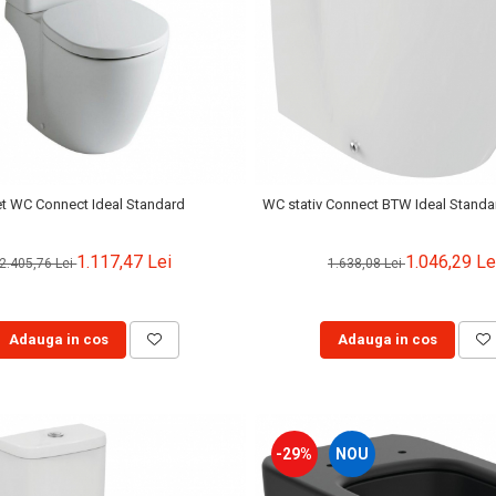
t WC Connect Ideal Standard
WC stativ Connect BTW Ideal Stand
1.117,47 Lei
1.046,29 Le
2.405,76 Lei
1.638,08 Lei
Adauga in cos
Adauga in cos
-29%
NOU