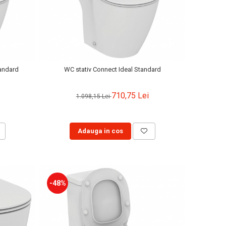
andard
WC stativ Connect Ideal Standard
710,75 Lei
1.098,15 Lei
Adauga in cos
-48%