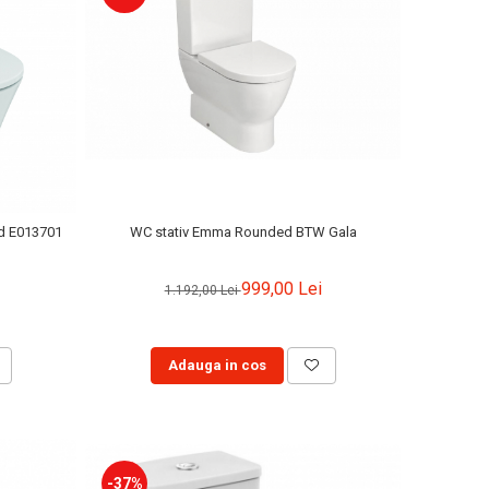
WC stativ Emma Rounded BTW Gala
rd E013701
999,00 Lei
1.192,00 Lei
Adauga in cos
-37%