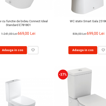
v cu functie de bideu Connect Ideal
WC stativ Smart Gala 2518
Standard E781801
669,00 Lei
699,00 Lei
1.241,00 Lei
836,00 Lei
Adauga in cos
Adauga in cos
-37%