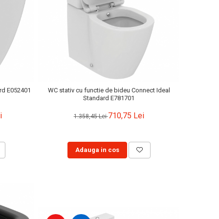
ard E052401
WC stativ cu functie de bideu Connect Ideal
Standard E781701
i
710,75 Lei
1.358,45 Lei
Adauga in cos