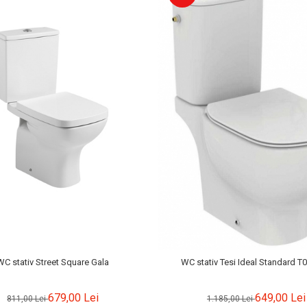
WC stativ Street Square Gala
WC stativ Tesi Ideal Standard T
679,00 Lei
649,00 Lei
811,00 Lei
1.185,00 Lei