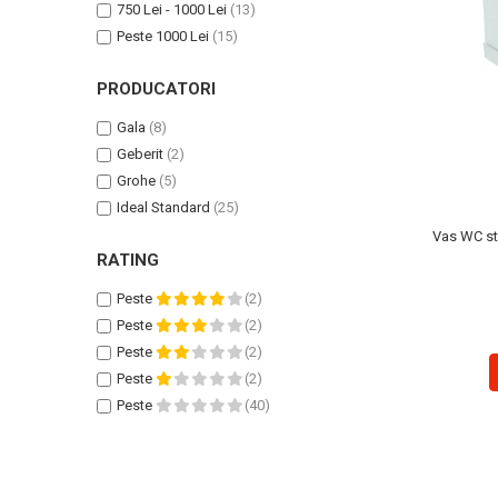
Geberit
Accesorii lavoare
750 Lei - 1000 Lei
(13)
Grohe
Peste 1000 Lei
(15)
Cabine si usi de dus
Hansgrohe
Cadite dus
PRODUCATORI
Rigole dus, sifoane
Ideal Standard
Gala
(8)
Cazi de baie
Kolo
Geberit
(2)
Cazi drepte
Oristo
Grohe
(5)
Cazi de colt
Ravak
Ideal Standard
(25)
Cazi asimetrice
Vas WC sta
Sanindusa1
Cazi freestanding
RATING
Tece
Paravane pentru cada
Peste
(2)
Piese si accesorii pentru cazi
Villeroy&Boch
Peste
(2)
Sifoane -sisteme de umplere cazi
Peste
(2)
Rezervoare WC
Peste
(2)
Rezervoare pe vas
Peste
(40)
Rezervoare incastrabile
Clapete de actionare WC
Baterii bucatarie