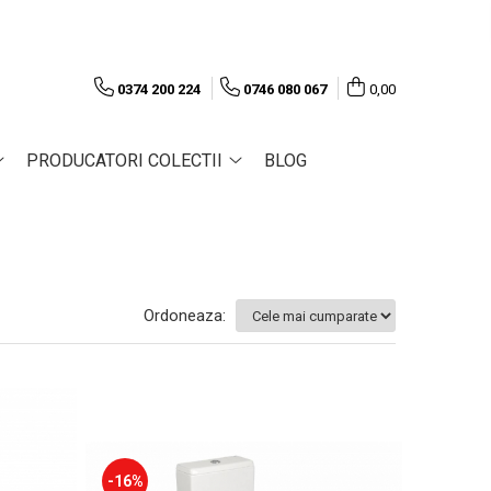
0374 200 224
0746 080 067
0,00
PRODUCATORI COLECTII
BLOG
Ordoneaza:
-16%