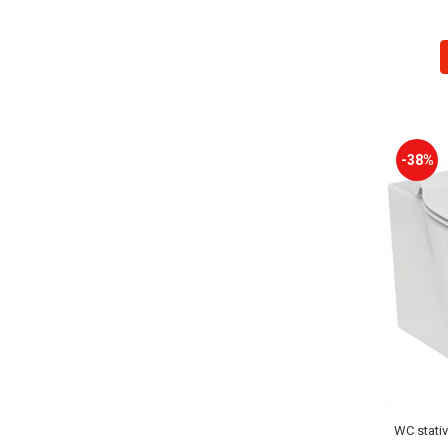
Capace WC clasice
Capace bideuri
Pisoare
-38%
WC stativ