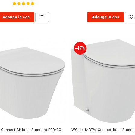
Adauga in cos
Adauga in cos
-47%
 Connect Air Ideal Standard E004201
WC stativ BTW Connect Ideal Stand