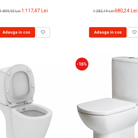
1.117,47 Lei
680,24 Lei
1.809,92 Lei
1.282,19 Lei
Adauga in cos
Adauga in cos
-16%