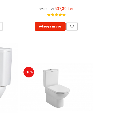
507,39 Lei
920,21 Lei
Adauga in cos
-16%