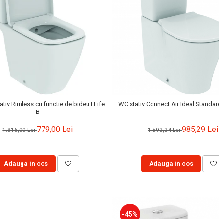
tiv Rimless cu functie de bideu I.Life
WC stativ Connect Air Ideal Standa
B
779,00 Lei
985,29 Lei
1.816,00 Lei
1.593,34 Lei
Adauga in cos
Adauga in cos
-45%