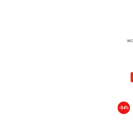
WC 
-54%