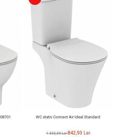
008701
WC stativ Connect Air Ideal Standard
842,93 Lei
1.333,03 Lei