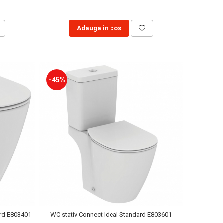
Adauga in cos
-45%
ard E803401
WC stativ Connect Ideal Standard E803601