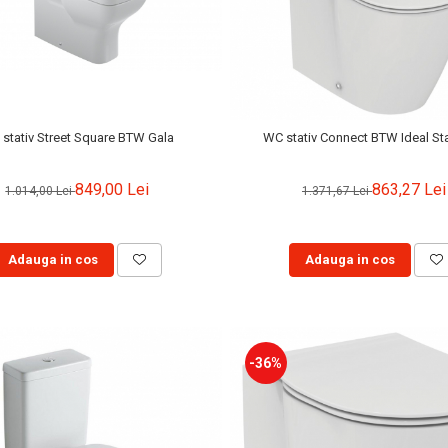
stativ Street Square BTW Gala
WC stativ Connect BTW Ideal St
849,00 Lei
863,27 Lei
1.014,00 Lei
1.371,67 Lei
Adauga in cos
Adauga in cos
-36%